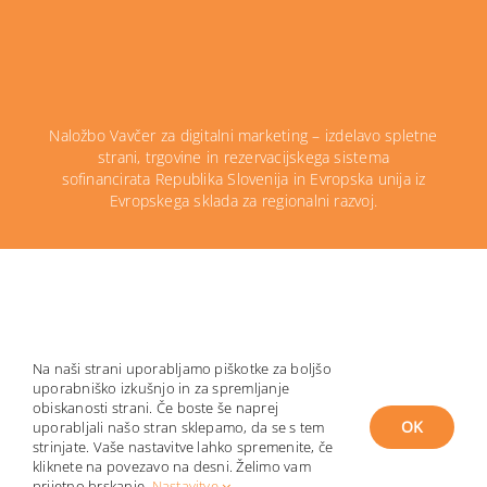
Naložbo Vavčer za digitalni marketing – izdelavo spletne
strani, trgovine in rezervacijskega sistema
sofinancirata Republika Slovenija in Evropska unija iz
Evropskega sklada za regionalni razvoj.
Na naši strani uporabljamo piškotke za boljšo
© 2026 | Izdelava:
IT Melona
uporabniško izkušnjo in za spremljanje
obiskanosti strani. Če boste še naprej
OK
uporabljali našo stran sklepamo, da se s tem
strinjate. Vaše nastavitve lahko spremenite, če
kliknete na povezavo na desni. Želimo vam
prijetno brskanje.
Nastavitve