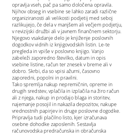
opravlja vseh, pač pa samo določena opravila.
Njihov obseg in vsebine se lahko zaradi različne
organiziranosti ali velikosti podjetij med seboj
razlikujejo, če dela v manjšem ali večjem podjetju,
v revizijski družbi ali v javnem finančnem sektorju.
Njegovo vsakdanje delo je knjiženje poslovnih
dogodkov vidnih iz knjigovodskih listin. Le-te
pregleda in vpiše v poslovno knjigo. Vanjo
zabeleži zaporedno številko, datum in opis
vsebine listine, račun ter znesek v breme ali v
dobro. Skrbi, da so vpisi ažurni, časovno
zaporedni, popolni in pravilni.
Tako spremlja nakup nepremičnin, opreme in
drugih sredstev, vplačila in izplačila na žiro račun
ali z njega, nakup in prodajo blaga in storitev,
najemanje posojil in nakazila depozitov, nakupe
vrednostnih papirjev in druge poslovne dogodke.
Pripravlja tudi plačilno listo, kjer izračunava
osebne dohodke zaposlenih. Sestavlja
računovodska predračunska in obračunska