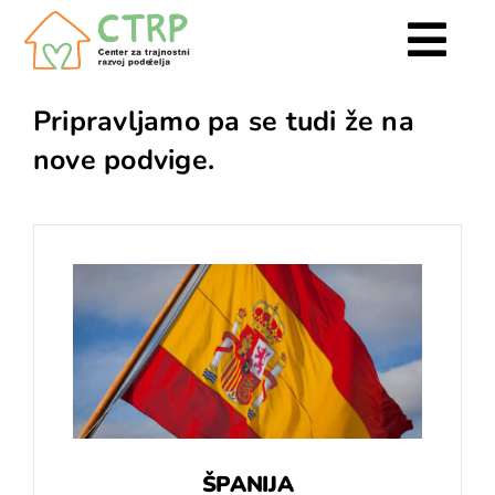
Preskoči
na
Vklo
vsebino
navi
Pripravljamo pa se tudi že na
O nas
nove podvige.
Učne delavnice
Prostovoljstvo
Strategija razvoja
Trgovina
ŠPANIJA