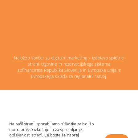
Naložbo Vavčer za digitalni marketing – izdelavo spletne
strani, trgovine in rezervacijskega sistema
sofinancirata Republika Slovenija in Evropska unija iz
Evropskega sklada za regionalni razvoj.
Na naši strani uporabljamo piškotke za boljšo
© 2026 | Izdelava:
IT Melona
uporabniško izkušnjo in za spremljanje
obiskanosti strani. Če boste še naprej